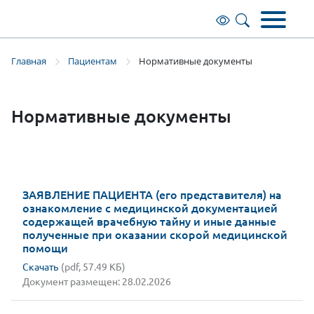
Общая информация
Советы вызывающему скорую
Информационные системы
Правоустанавливающие документы
Основные сведения
медицинскую помощь
Главная
Пациентам
Нормативные документы
Руководители
Клинические рекомендации
Документы учреждения
Структура учебного центра
Нормативные документы
Структура учреждения
Специальная оценка условий труда
Юридическим лицам
Образование
Нормативные документы
Органы исполнительной власти и
Отделы и подразделения
Наставничество
Противодействие коррупции
Руководители центра
контролирующие организации
Сведения о медицинском персонале
Платные образовательные услуги
Список страховых организаций (ОМС)
ЗАЯВЛЕНИЕ ПАЦИЕНТА (его представителя) на
Вакансии
Доступная среда
Это актуально!
ознакомление с медицинской документацией
содержащей врачебную тайну и иные данные
История
Лицензии
полученные при оказании скорой медицинской
Диспансеризация взрослого населения
помощи
Объявление о наборе в группы
Скачать
(pdf, 57.49 КБ)
Документ размещен: 28.02.2026
Фотогалерея