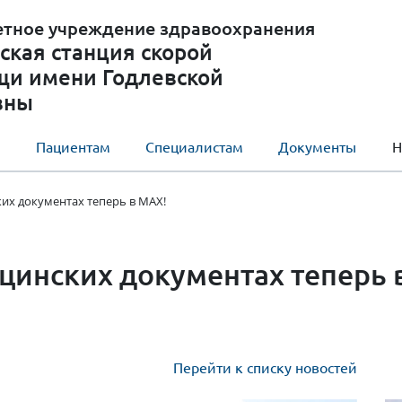
етное учреждение здравоохранения
ская станция скорой
щи имени Годлевской
вны
ы
Пациентам
Специалистам
Документы
Н
их документах теперь в МАХ!
цинских документах теперь 
Перейти к списку новостей